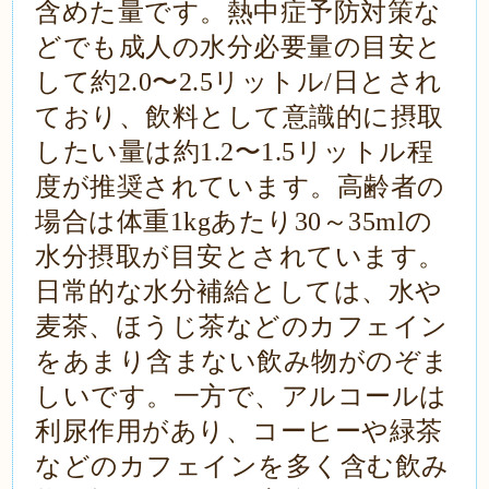
含めた量です。熱中症予防対策な
どでも成人の水分必要量の目安と
して約
2.0
〜
2.5
リットル
/
日とされ
ており、飲料として意識的に摂取
したい量は約
1.2
〜
1.5
リットル程
度が推奨されています。高齢者の
場合は体重
1kg
あたり
30
～
35ml
の
水分摂取が目安とされています。
日常的な水分補給としては、水や
麦茶、ほうじ茶などのカフェイン
をあまり含まない飲み物がのぞま
しいです。一方で、アルコールは
利尿作用があり、コーヒーや緑茶
などのカフェインを多く含む飲み