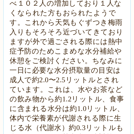
べ１０２人の増加しており１人な
くなられた方もおられたようで
す。これから天気もぐずつき梅雨
入りもそろそろ近づいてきており
ますが外で過ごされる際には熱中
症予防のためこまめな水分補給や
休憩をご検討ください。ちなみに
一日に必要な水分摂取量の目安は
成人で約
2.0
〜
2.5
リットルとされ
ています。これは、水やお茶など
の飲み物から約
1.2
リットル、食事
に含まれる水分は約
1.0
リットル、
体内で栄養素が代謝される際に生
じる水（代謝水）約
0.3
リットルも