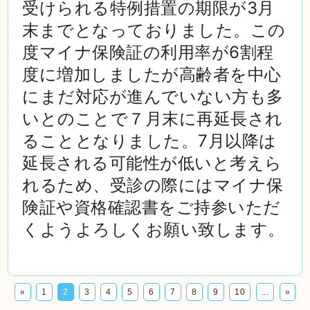
受けられる特例措置の期限が3月
末までとなっておりました。この
度マイナ保険証の利用率が6割程
度に増加しましたが高齢者を中心
にまだ対応が進んでいない方も多
いとのことで
７月末に再延長され
ることとなりました。7月以降は
延長される可能性が低いと考えら
れるため、受診の際にはマイナ保
険証や資格確認書をご持参いただ
くようよろしくお願い致します。
«
1
2
3
4
5
6
7
8
9
10
...
»