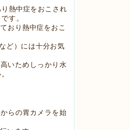
あり熱中症をおこされ
うです。
出ており熱中症をおこ
など）には十分お気
が高いためしっかり水
い。
後からの胃カメラを始