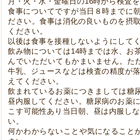
月・火・水・金曜日の16時から検査
食事についてですが当日８時までに
ださい。
食事は消化の良いものを摂
ください。
以後は食事を接種しないようにして
飲み物については14時までは水、お
んでいただいてもかまいません。た
牛乳、ジュースなどは検査の精度が
えてください。
飲まれているお薬につきましては糖
昼内服してください。
糖尿病のお薬
こす可能性あり当日朝、昼は内服し
い。
何かわからないことや気になること