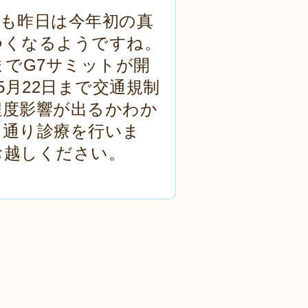
も昨日は今年初の真
つくなるようですね。
までG7サミットが開
5月22日まで交通規制
程度影響が出るかわか
常通り診療を行いま
お越しください。